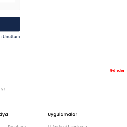
mi Unuttum
Gönder
n !
edya
Uygulamalar
Facebook
Android Uygulama