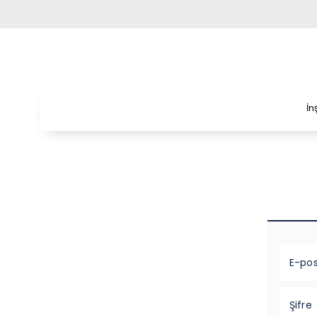
İn
E-po
Şifre