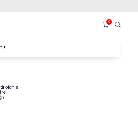
0
ubu
tlı olan e-
fre
iz.